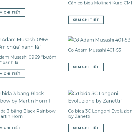
Cán cơ bida Molinari Kuro CM
M CHI TIẾT
XEM CHI TIẾT
Cơ Adam Musashi 401-53
dam Musashi 0969 “bướm
” xanh lá
XEM CHI TIẾT
M CHI TIẾT
ida 3 băng Black Rainbow
Cơ bida 3C Longoni Evoluzio
artin Horn
by Zanetti
M CHI TIẾT
XEM CHI TIẾT