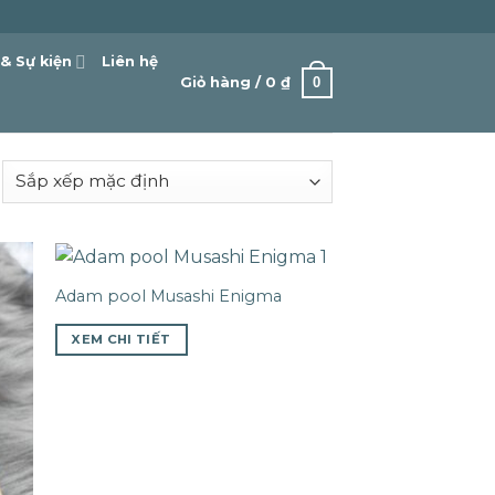
 & Sự kiện
Liên hệ
0
Giỏ hàng /
0
₫
Adam pool Musashi Enigma
XEM CHI TIẾT