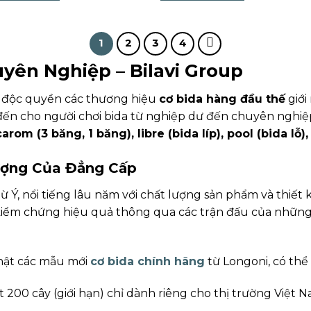
1
2
3
4
yên Nghiệp – Bilavi Group
i độc quyền các thương hiệu
cơ bida hàng đầu thế
giới
đến cho người chơi bida từ nghiệp dư đến chuyên nghi
carom (3 băng, 1 băng), libre (bida líp), pool (bida lỗ)
Tượng Của Đẳng Cấp
ừ Ý, nổi tiếng lâu năm với chất lượng sản phẩm và thiết 
iểm chứng hiệu quả thông qua các trận đấu của những cơ
nhật các mẫu mới
cơ bida chính hãng
từ Longoni, có thể
 200 cây (giới hạn) chỉ dành riêng cho thị trường Việt 