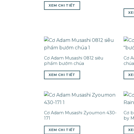
XEM CHI TIẾT
XE
Cơ Adam Musashi 0812 siêu
Cơ A
phẩm bướm chúa
chúa
XEM CHI TIẾT
XE
Cơ Adam Musashi Zyoumon 430-
Cơ b
171
by M
XEM CHI TIẾT
XE