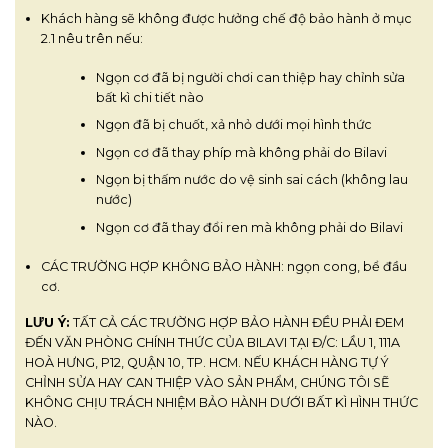
Khách hàng sẽ không được hưởng chế độ bảo hành ở mục
2.1 nêu trên nếu:
Ngọn cơ đã bị người chơi can thiệp hay chỉnh sửa
bất kì chi tiết nào
Ngọn đã bị chuốt, xả nhỏ dưới mọi hình thức
Ngọn cơ đã thay phíp mà không phải do Bilavi
Ngọn bị thấm nước do vệ sinh sai cách (không lau
nước)
Ngọn cơ đã thay đổi ren mà không phải do Bilavi
CÁC TRƯỜNG HỢP KHÔNG BẢO HÀNH: ngọn cong, bể đầu
cơ.
LƯU Ý:
TẤT CẢ CÁC TRƯỜNG HỢP BẢO HÀNH ĐỀU PHẢI ĐEM
ĐẾN VĂN PHÒNG CHÍNH THỨC CỦA BILAVI TẠI Đ/C: LẦU 1, 111A
HOÀ HƯNG, P12, QUẬN 10, TP. HCM. NẾU KHÁCH HÀNG TỰ Ý
CHỈNH SỬA HAY CAN THIỆP VÀO SẢN PHẨM, CHÚNG TÔI SẼ
KHÔNG CHỊU TRÁCH NHIỆM BẢO HÀNH DƯỚI BẤT KÌ HÌNH THỨC
NÀO.