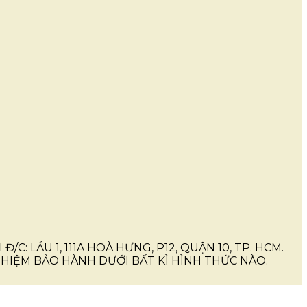
I Đ/C: LẦU 1, 111A HOÀ HƯNG, P12, QUẬN 10, TP. HCM.
IỆM BẢO HÀNH DƯỚI BẤT KÌ HÌNH THỨC NÀO.