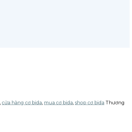
,
cửa hàng cơ bida
,
mua cơ bida
,
shop cơ bida
Thương