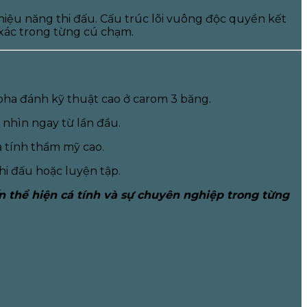
 hiệu năng thi đấu. Cấu trúc lõi vuông độc quyền kết
 xác trong từng cú chạm.
pha đánh kỹ thuật cao ở carom 3 băng.
 nhìn ngay từ lần đầu.
à tính thẩm mỹ cao.
hi đấu hoặc luyện tập.
 thể hiện cá tính và sự chuyên nghiệp trong từng