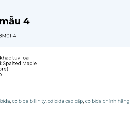
1 mẫu 4
 BM01-4
 khác tùy loai
i: Spalted Maple
ore)
p
 bida
,
cơ bida billinity
,
cơ bida cao cấp
,
cơ bida chính hãng