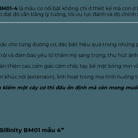
 BM01-4
là mẫu cơ nổi bật không chỉ ở thiết kế mà còn ở
 đạt độ cân bằng lý tưởng, tối ưu lực đánh và độ chính
 xác cho từng đường cơ, đặc biệt hiệu quả trong những 
 trội và đảm bảo yếu tố thẩm mỹ sang trọng, thu hút ánh
oàn thiện cao, cảm giác cầm chắc tay, bề mặt bóng mịn v
 khúc nối (extension), linh hoạt trong mọi tình huống t
m kiếm một cây cơ thi đấu ổn định mà còn mong muốn
Billinity BM01 mẫu 4”