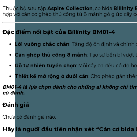
Thuộc bộ sưu tập
Aspire Collection
, cơ bida
Billinity
hợp với cán cơ ghép thủ công từ 8 mảnh gỗ giúp cây cơ
Đặc điểm nổi bật của Billinity BM01-4
Lõi vuông chắc chắn
: Tăng độ ổn định và chính
Cán ghép thủ công 8 mảnh
: Tạo sự bền bỉ vượt
Gỗ tự nhiên tuyển chọn
: Mỗi cây cơ đều có độ h
Thiết kế mở rộng ở đuôi cán
: Cho phép gắn thêm
BM01-4 là lựa chọn dành cho những ai không chỉ tì
cú đánh.
Đánh giá
Chưa có đánh giá nào.
Hãy là người đầu tiên nhận xét “Cán cơ bida 