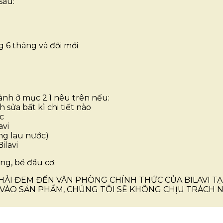
sau:
 6 tháng và đổi mới
̀nh ở mục 2.1 nêu trên nếu:
 sửa bất kì chi tiết nào
́c
avi
hông lau nước)
Bilavi
, bể đầu cơ.
HẢI ĐEM ĐẾN VĂN PHÒNG CHÍNH THỨC CỦA BILAVI TẠ
VÀO SẢN PHẨM, CHÚNG TÔI SẼ KHÔNG CHỊU TRÁCH NH