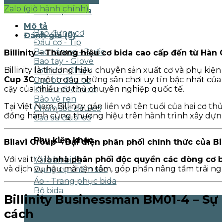
Zalo (giờ hành chính)
Phụ kiện bida
Mô tả
Bao đựng cơ
Đánh giá (0)
Đầu cơ - Tip
Bao cán cơ - Ruốc
Billinity – Thương hiệu cơ bida cao cấp đến từ Hàn
Bao tay - Glove
Billinity là thương hiệu chuyên sản xuất cơ và phụ kiệ
Lơ bida - Chalk
Cup 3C
, một trong những sân chơi uy tín bậc nhất của 
Cục bo đầu cơ
cậy của nhiều cơ thủ chuyên nghiệp quốc tế.
Khúc nối cán cơ
Bảo vệ ren
Tại Việt Nam, Billinity gắn liền với tên tuổi của hai cơ th
Chăm sóc đầu cơ
đồng hành cùng thương hiệu trên hành trình xây dựn
Cao su đuôi cơ
Phụ kiện khác
Bilavi Group – Đại diện phân phối chính thức của Bil
Với vai trò là
nhà phân phối độc quyền các dòng cơ bi
Vải bàn bida
và dịch vụ hậu mãi tận tâm, góp phần nâng tầm trải ng
Dụng cụ chăm sóc
Áo - Trang phục bida
Bộ bida
Billinity Businessman BM01-4 – Sự
cách