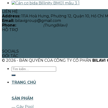
LIÊN HỆ
Address:
111A Hoà Hưng, Phường 12, Quận 10, Hồ Chí 
Email:
bilavigroup@gmail.com
Phone:
0965.755.029
(TrungBilavi)
HỖ TRỢ
Chế độ bảo hành
Liên hệ
SOCIALS
ĐỐI TÁC
© 2026 - BẢN QUYỀN CỦA CÔNG TY CỔ PHẦN
BILAVI
Tìm
kiếm:
TRANG CHỦ
SẢN PHẨM
Gậy Pool