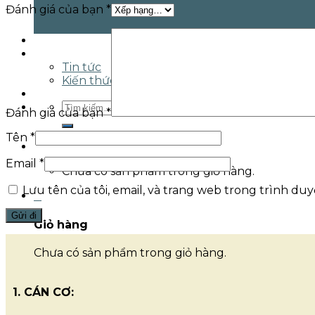
Đánh giá của bạn
*
Giải đấu
Tin tức & Sự kiện
Tin tức
Kiến thức bida
Liên hệ
Tìm
Đánh giá của bạn
*
kiếm:
Tên
*
Giỏ hàng /
0
₫
0
Email
*
Chưa có sản phẩm trong giỏ hàng.
Lưu tên của tôi, email, và trang web trong trình duyệ
0
Giỏ hàng
Chưa có sản phẩm trong giỏ hàng.
1. CÁN CƠ: