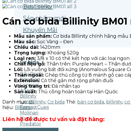
Best seller
Sản phẩm mới
Cán cơ bida Billinity BM0
Khuyến Mãi
Mẫu sản phẩm:
Cơ bida Billinity chính hãng mẫu
Màu sắc:
Sọc Vàng – Đen
Chiều dài:
1420mm
Trọng lượng:
Khoảng 520g
Loại ren:
3/8 x 10 có thể kết hợp với các loại ngon
Cơ bida
Chất liệu gỗ:
Thân trên: Purple Heart – Thân dướ
Lõi:
Lõi vuông bất đối xứng (Anomalous Square C
Gậy Pool
Thân ngoài:
Ghép thủ công từ 8 mảnh gỗ cao cấ
Ngọn cơ
Extension:
Có thể gắn mở rộng phần đuôi
Longoni
Vòng trang trí:
Đá nhân tạo
Adam
Sản xuất:
Thủ công hoàn toàn tại Hàn Quốc
Billinity
Layani
Danh mục:
Billinity
,
Cơ bida
Thẻ:
bán cơ bida
,
billinity
,
cơ
FareastCues
hiệu:
Billinity
Molinari
Hanbat
Liên hệ để được tư vấn và đặt hàng:
Predator
Zalo (24/7) - TrungBilavi