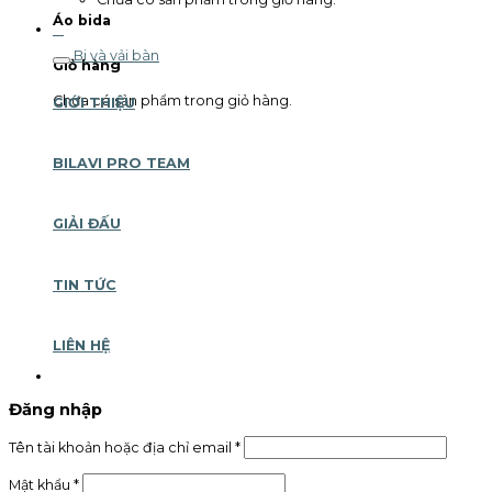
Áo bida
0
Bi và vải bàn
Giỏ hàng
Chưa có sản phẩm trong giỏ hàng.
GIỚI THIỆU
BILAVI PRO TEAM
GIẢI ĐẤU
TIN TỨC
LIÊN HỆ
Đăng nhập
Tên tài khoản hoặc địa chỉ email
*
Mật khẩu
*