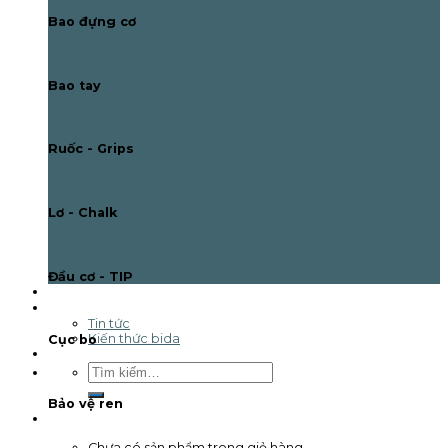
Bao đựng cơ
Bao tay
Ruốc - Grips
Lơ - Chalk
Đầu cơ - TIP
Giải đấu
Tin tức & Sự kiện
Tin tức
Kiến thức bida
Cục bo
Liên hệ
Tìm
kiếm:
Bảo vệ ren
Giỏ hàng /
0
₫
0
Chưa có sản phẩm trong giỏ hàng.