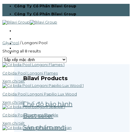
Skip
Công Ty Cổ Phần Bilavi Group
to
Công Ty Cổ Phần Bilavi Group
content
Trang chủ
Gậy Pool
/
Longoni Pool
Giới thiệu
Bilavi Pro Team
Showing all 8 results
Sản phẩm
Cơ bida Pool Longoni Flames
Bilavi Products
Xem chi tiết
Cơ bida Pool Longoni Papilio Lux Wood
Xem chi tiết
Chế độ bảo hành
Best seller
Cơ bida Pool Longoni Sparkle
Xem chi tiết
Sản phẩm mới