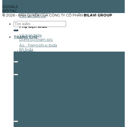
Khúc nối cán cơ
SOCIALS
Bảo vệ ren
ĐỐI TÁC
Chăm sóc đầu cơ
© 2026 - BẢN QUYỀN CỦA CÔNG TY CỔ PHẦN
BILAVI GROUP
Cao su đuôi cơ
Tìm
Phụ kiện khác
kiếm:
Vải bàn bida
TRANG CHỦ
Dụng cụ chăm sóc
Áo - Trang phục bida
Bộ bida
SẢN PHẨM
Gậy Pool
Cơ bida
Phụ kiện bida