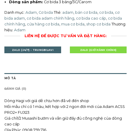
Dòng sản phẩm:
Cơ bida 3 băng/3C/Carom
Danh mục:
Adam
,
Cơ bida
Thẻ:
adam
,
bán cơ bida
,
cơ bida
,
cơ
bida adam
,
cơ bida adam chính hãng
,
cơ bida cao cấp
,
cơ bida
chính hãng
,
cửa hàng cơ bida
,
mua cơ bida
,
shop cơ bida
Thương
hiệu:
Adam
LIÊN HỆ ĐỂ ĐƯỢC TƯ VẤN VÀ ĐẶT HÀNG:
ZALO (24/7) - TRUNGBILAVI
ZALO (GIỜ HÀNH CHÍNH)
MÔ TẢ
ĐÁNH GIÁ (0)
Dòng Hagi với giá dễ chịu hơn đã về đến shop
Mỗi mẫu chỉ có 1 màu, kết hợp với 2 ngon đời mới của Adam ACSS
PRO2+ FUJI23
Giá chỉ1/2 Musashi bướm và vẫn giữ đầy đủ công nghệ của dòng
cao cấp
Ola Phúc 0908.759.716