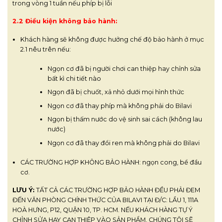
trong vòng 1 tuần nếu phíp bị lỗi
2.2 Điều kiện không bảo hành:
Khách hàng sẽ không được hưởng chế độ bảo hành ở mục
2.1 nêu trên nếu:
Ngọn cơ đã bị người chơi can thiệp hay chỉnh sửa
bất kì chi tiết nào
Ngọn đã bị chuốt, xả nhỏ dưới mọi hình thức
Ngọn cơ đã thay phíp mà không phải do Bilavi
Ngọn bị thấm nước do vệ sinh sai cách (không lau
nước)
Ngọn cơ đã thay đổi ren mà không phải do Bilavi
CÁC TRƯỜNG HỢP KHÔNG BẢO HÀNH: ngọn cong, bể đầu
cơ.
LƯU Ý:
TẤT CẢ CÁC TRƯỜNG HỢP BẢO HÀNH ĐỀU PHẢI ĐEM
ĐẾN VĂN PHÒNG CHÍNH THỨC CỦA BILAVI TẠI Đ/C: LẦU 1, 111A
HOÀ HƯNG, P12, QUẬN 10, TP. HCM. NẾU KHÁCH HÀNG TỰ Ý
CHỈNH SỬA HAY CAN THIỆP VÀO SẢN PHẨM, CHÚNG TÔI SẼ