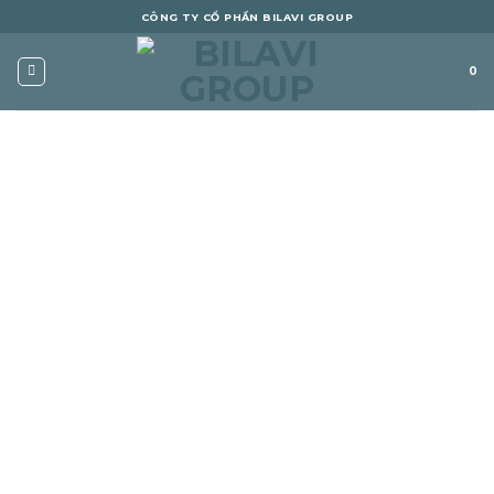
Skip
CÔNG TY CỔ PHẦN BILAVI GROUP
to
content
0