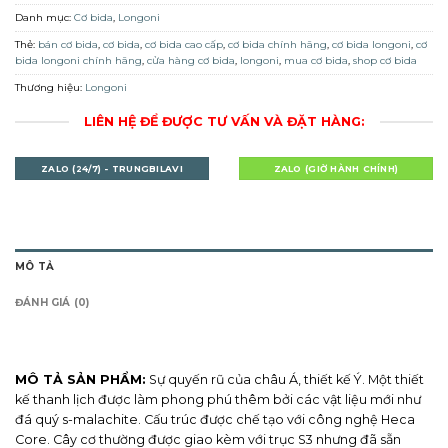
Danh mục:
Cơ bida
,
Longoni
Thẻ:
bán cơ bida
,
cơ bida
,
cơ bida cao cấp
,
cơ bida chính hãng
,
cơ bida longoni
,
cơ
bida longoni chính hãng
,
cửa hàng cơ bida
,
longoni
,
mua cơ bida
,
shop cơ bida
Thương hiệu:
Longoni
LIÊN HỆ ĐỂ ĐƯỢC TƯ VẤN VÀ ĐẶT HÀNG:
ZALO (24/7) - TRUNGBILAVI
ZALO (GIỜ HÀNH CHÍNH)
MÔ TẢ
ĐÁNH GIÁ (0)
MÔ TẢ SẢN PHẨM:
Sự quyến rũ của châu Á, thiết kế Ý. Một thiết
kế thanh lịch được làm phong phú thêm bởi các vật liệu mới như
đá quý s-malachite. Cấu trúc được chế tạo với công nghệ Heca
Core. Cây cơ thường được giao kèm với trục S3 nhưng đã sẵn