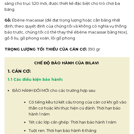
sàng cho trục S20 mới, được thiết kế đặc biệt cho trò chơi ba
băng.
Gỗ:
Ébène macassar (để đạt trọng lượng hoặc cân bằng nhất
định, theo quyết định của chúng tôi và không có nghĩa vụ thông
báo trước, chúng tôi có thể thay thế ébène macassar bằng Nox),
gỗ ô liu, gỗ phong xoăn, lõi gỗ phong
TRỌNG LƯỢNG TỐI THIỂU CỦA CÁN CƠ:
390 gr
CHẾ ĐỘ BẢO HÀNH CỦA BILAVI
1. CÁN CƠ:
1.1 Các điều kiện bảo hành:
BẢO HÀNH ĐỔI MỚI cho các trường hợp sau:
Có tiếng kêu từ kết cấu trong của cán cơ khi gõ vào
thân cơ hoặc khi thực hiện cú đánh. Thời hạn bảo
hành 1 năm
Tét các lớp cẩn ghép. Thời hạn bảo hành 1 năm
Tuột ren. Thời hạn bảo hành 6 tháng