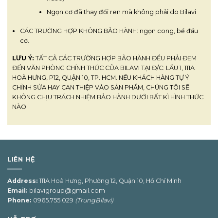
Ngọn cơ đã thay đổi ren mà không phải do Bilavi
CÁC TRƯỜNG HỢP KHÔNG BẢO HÀNH: ngọn cong, bể đầu
cơ.
LƯU Ý:
TẤT CẢ CÁC TRƯỜNG HỢP BẢO HÀNH ĐỀU PHẢI ĐEM
ĐẾN VĂN PHÒNG CHÍNH THỨC CỦA BILAVI TẠI Đ/C: LẦU 1, 111A
HOÀ HƯNG, P12, QUẬN 10, TP. HCM. NẾU KHÁCH HÀNG TỰ Ý
CHỈNH SỬA HAY CAN THIỆP VÀO SẢN PHẨM, CHÚNG TÔI SẼ
KHÔNG CHỊU TRÁCH NHIỆM BẢO HÀNH DƯỚI BẤT KÌ HÌNH THỨC
NÀO.
LIÊN HỆ
Address:
111A Hoà Hưng, Phường 12, Quận 10, Hồ Chí Minh
Email:
bilavigroup@gmail.com
Phone:
0965.755.029
(TrungBilavi)