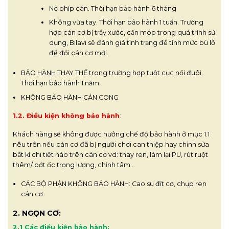
Nở phíp cán. Thời hạn bảo hành 6 tháng
Không vừa tay. Thời hạn bảo hành 1 tuần. Trường
hợp cán cơ bị trầy xước, cấn móp trong quá trình sử
dụng, Bilavi sẽ đánh giá tình trạng để tính mức bù lỗ
để đổi cán cơ mới.
BẢO HÀNH THAY THẾ trong trường hợp tuột cục nối đuôi.
Thời hạn bảo hành 1 năm.
KHÔNG BẢO HÀNH CÁN CONG
1.2. Điều kiện không bảo hành
:
Khách hàng sẽ không được hưởng chế độ bảo hành ở mục 1.1
nêu trên nếu cán cơ đã bị người chơi can thiệp hay chỉnh sửa
bất kì chi tiết nào trên cán cơ vd: thay ren, làm lại PU, rút ruột
thêm/ bớt ốc trọng lượng, chỉnh tâm…
CÁC BỘ PHẬN KHÔNG BẢO HÀNH: Cao su đít cơ, chụp ren
cán cơ.
2. NGỌN CƠ:
2.1 Các điều kiện bảo hành: