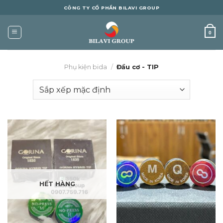
Skip
CÔNG TY CỔ PHẦN BILAVI GROUP
to
content
0
Phụ kiện bida
/
Đầu cơ - TIP
HẾT HÀNG