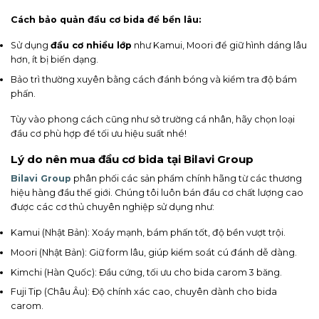
Cách bảo quản đầu cơ bida để bền lâu:
Sử dụng
đầu cơ nhiều lớp
như Kamui, Moori để giữ hình dáng lâu
hơn, ít bị biến dạng.
Bảo trì thường xuyên bằng cách đánh bóng và kiểm tra độ bám
phấn.
Tùy vào phong cách cũng như sở trường cá nhân, hãy chọn loại
đầu cơ phù hợp để tối ưu hiệu suất nhé!
Lý do nên mua đầu cơ bida tại Bilavi Group
Bilavi Group
phân phối các sản phẩm chính hãng từ các thương
hiệu hàng đầu thế giới. Chúng tôi luôn bán đầu cơ chất lượng cao
được các cơ thủ chuyên nghiệp sử dụng như:
Kamui (Nhật Bản): Xoáy mạnh, bám phấn tốt, độ bền vượt trội.
Moori (Nhật Bản): Giữ form lâu, giúp kiểm soát cú đánh dễ dàng.
Kimchi (Hàn Quốc): Đầu cứng, tối ưu cho bida carom 3 băng.
Fuji Tip (Châu Âu): Độ chính xác cao, chuyên dành cho bida
carom.