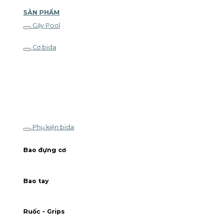
SẢN PHẨM
Gậy Pool
Cơ bida
Phụ kiện bida
Bao đựng cơ
Bao tay
Ruốc - Grips