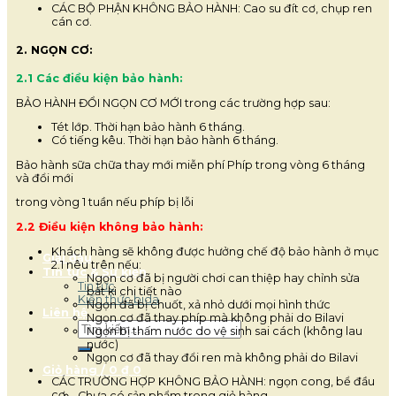
CÁC BỘ PHẬN KHÔNG BẢO HÀNH: Cao su đít cơ, chụp ren
cán cơ.
2. NGỌN CƠ:
2.1 Các điều kiện bảo hành:
BẢO HÀNH ĐỔI NGỌN CƠ MỚI trong các trường hợp sau:
Tét lớp. Thời hạn bảo hành 6 tháng.
Có tiếng kêu. Thời hạn bảo hành 6 tháng.
Bảo hành sữa chữa thay mới miễn phí Phíp trong vòng 6 tháng
và đổi mới
trong vòng 1 tuần nếu phíp bị lỗi
2.2 Điều kiện không bảo hành:
Khách hàng sẽ không được hưởng chế độ bảo hành ở mục
Giải đấu
2.1 nêu trên nếu:
Tin tức & Sự kiện
Ngọn cơ đã bị người chơi can thiệp hay chỉnh sửa
Tin tức
bất kì chi tiết nào
Kiến thức bida
Ngọn đã bị chuốt, xả nhỏ dưới mọi hình thức
Liên hệ
Ngọn cơ đã thay phíp mà không phải do Bilavi
Tìm
Ngọn bị thấm nước do vệ sinh sai cách (không lau
kiếm:
nước)
Ngọn cơ đã thay đổi ren mà không phải do Bilavi
Giỏ hàng /
0
₫
0
CÁC TRƯỜNG HỢP KHÔNG BẢO HÀNH: ngọn cong, bể đầu
cơ.
Chưa có sản phẩm trong giỏ hàng.