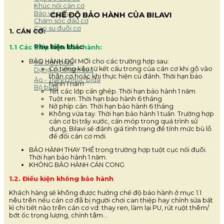
Khúc nối cán cơ
Bảo vệ ren
CHẾ ĐỘ BẢO HÀNH CỦA BILAVI
Chăm sóc đầu cơ
Cao su đuôi cơ
1. CÁN CƠ:
Phụ kiện khác
1.1 Các điều kiện bảo hành:
BẢO HÀNH ĐỔI MỚI cho các trường hợp sau:
Vải bàn bida
Có tiếng kêu từ kết cấu trong của cán cơ khi gõ vào
Dụng cụ chăm sóc
thân cơ hoặc khi thực hiện cú đánh. Thời hạn bảo
Áo - Trang phục bida
hành 1 năm
Bộ bida
Tét các lớp cẩn ghép. Thời hạn bảo hành 1 năm
Tuột ren. Thời hạn bảo hành 6 tháng
Nở phíp cán. Thời hạn bảo hành 6 tháng
Không vừa tay. Thời hạn bảo hành 1 tuần. Trường hợp
cán cơ bị trầy xước, cấn móp trong quá trình sử
dụng, Bilavi sẽ đánh giá tình trạng để tính mức bù lỗ
để đổi cán cơ mới.
BẢO HÀNH THAY THẾ trong trường hợp tuột cục nối đuôi.
Thời hạn bảo hành 1 năm.
KHÔNG BẢO HÀNH CÁN CONG
1.2. Điều kiện không bảo hành
:
Khách hàng sẽ không được hưởng chế độ bảo hành ở mục 1.1
nêu trên nếu cán cơ đã bị người chơi can thiệp hay chỉnh sửa bất
kì chi tiết nào trên cán cơ vd: thay ren, làm lại PU, rút ruột thêm/
bớt ốc trọng lượng, chỉnh tâm…