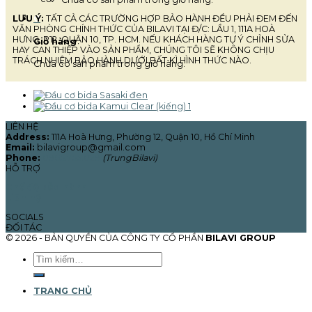
LƯU Ý:
TẤT CẢ CÁC TRƯỜNG HỢP BẢO HÀNH ĐỀU PHẢI ĐEM ĐẾN
0
VĂN PHÒNG CHÍNH THỨC CỦA BILAVI TẠI Đ/C: LẦU 1, 111A HOÀ
HƯNG, P12, QUẬN 10, TP. HCM. NẾU KHÁCH HÀNG TỰ Ý CHỈNH SỬA
Giỏ hàng
HAY CAN THIỆP VÀO SẢN PHẨM, CHÚNG TÔI SẼ KHÔNG CHỊU
TRÁCH NHIỆM BẢO HÀNH DƯỚI BẤT KÌ HÌNH THỨC NÀO.
Chưa có sản phẩm trong giỏ hàng.
LIÊN HỆ
Address:
111A Hoà Hưng, Phường 12, Quận 10, Hồ Chí Minh
Email:
bilavigroup@gmail.com
Phone:
0965.755.029
(TrungBilavi)
HỖ TRỢ
Chế độ bảo hành
Liên hệ
SOCIALS
ĐỐI TÁC
© 2026 - BẢN QUYỀN CỦA CÔNG TY CỔ PHẦN
BILAVI GROUP
Tìm
kiếm:
TRANG CHỦ