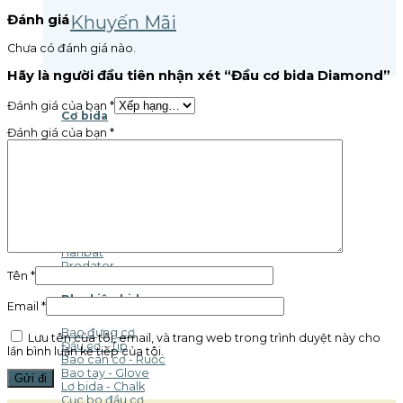
Khuyến Mãi
Đánh giá
Chưa có đánh giá nào.
Hãy là người đầu tiên nhận xét “Đầu cơ bida Diamond”
Đánh giá của bạn
*
Cơ bida
Đánh giá của bạn
*
Gậy Pool
Ngọn cơ
Longoni
Adam
Billinity
Layani
FareastCues
Molinari
Hanbat
Predator
Tên
*
Phụ kiện bida
Email
*
Bao đựng cơ
Lưu tên của tôi, email, và trang web trong trình duyệt này cho
Đầu cơ - Tip
lần bình luận kế tiếp của tôi.
Bao cán cơ - Ruốc
Bao tay - Glove
Lơ bida - Chalk
Cục bo đầu cơ