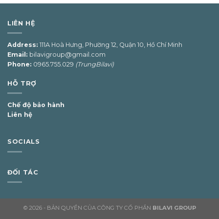
LIÊN HỆ
Address:
111A Hoà Hưng, Phường 12, Quận 10, Hồ Chí Minh
Email:
bilavigroup@gmail.com
Phone:
0965.755.029
(TrungBilavi)
HỖ TRỢ
Chế độ bảo hành
Liên hệ
SOCIALS
ĐỐI TÁC
© 2026 - BẢN QUYỀN CỦA CÔNG TY CỔ PHẦN
BILAVI GROUP