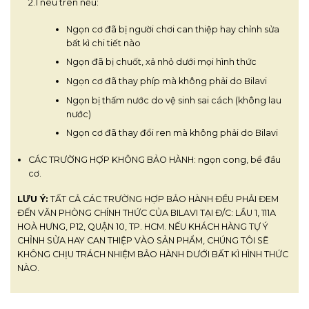
2.1 nêu trên nếu:
Ngọn cơ đã bị người chơi can thiệp hay chỉnh sửa
bất kì chi tiết nào
Ngọn đã bị chuốt, xả nhỏ dưới mọi hình thức
Ngọn cơ đã thay phíp mà không phải do Bilavi
Ngọn bị thấm nước do vệ sinh sai cách (không lau
nước)
Ngọn cơ đã thay đổi ren mà không phải do Bilavi
CÁC TRƯỜNG HỢP KHÔNG BẢO HÀNH: ngọn cong, bể đầu
cơ.
LƯU Ý:
TẤT CẢ CÁC TRƯỜNG HỢP BẢO HÀNH ĐỀU PHẢI ĐEM
ĐẾN VĂN PHÒNG CHÍNH THỨC CỦA BILAVI TẠI Đ/C: LẦU 1, 111A
HOÀ HƯNG, P12, QUẬN 10, TP. HCM. NẾU KHÁCH HÀNG TỰ Ý
CHỈNH SỬA HAY CAN THIỆP VÀO SẢN PHẨM, CHÚNG TÔI SẼ
KHÔNG CHỊU TRÁCH NHIỆM BẢO HÀNH DƯỚI BẤT KÌ HÌNH THỨC
NÀO.