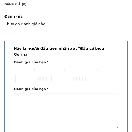
ĐÁNH GIÁ (0)
Đánh giá
Chưa có đánh giá nào.
Hãy là người đầu tiên nhận xét “Đầu cơ bida
Gorina”
Đánh giá của bạn
*
1 trên 5 sao
2 trên 5 sao
3 trên 5 sao
4 trên 5 sao
5 trên 5 sao
Đánh giá của bạn
*