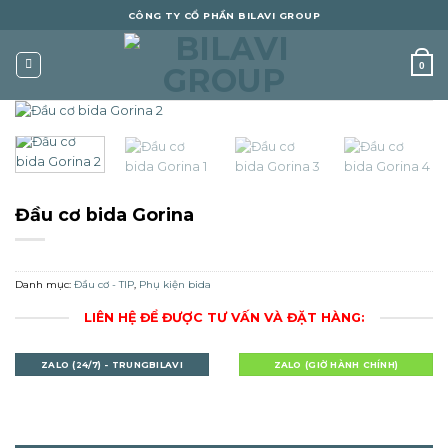
Skip
CÔNG TY CỔ PHẦN BILAVI GROUP
to
content
0
Đầu cơ bida Gorina
Danh mục:
Đầu cơ - TIP
,
Phụ kiện bida
LIÊN HỆ ĐỂ ĐƯỢC TƯ VẤN VÀ ĐẶT HÀNG:
ZALO (24/7) - TRUNGBILAVI
ZALO (GIỜ HÀNH CHÍNH)