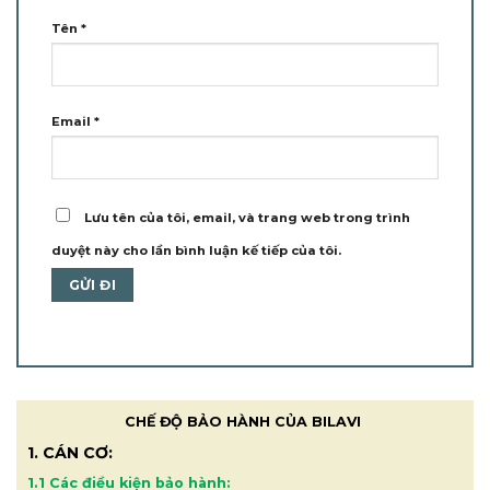
Tên
*
Email
*
Lưu tên của tôi, email, và trang web trong trình
duyệt này cho lần bình luận kế tiếp của tôi.
CHẾ ĐỘ BẢO HÀNH CỦA BILAVI
1. CÁN CƠ:
1.1 Các điều kiện bảo hành: