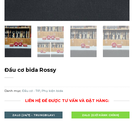
Đầu cơ bida Rossy
Danh mục:
Đầu cơ - TIP
,
Phụ kiện bida
LIÊN HỆ ĐỂ ĐƯỢC TƯ VẤN VÀ ĐẶT HÀNG:
ZALO (24/7) - TRUNGBILAVI
ZALO (GIỜ HÀNH CHÍNH)