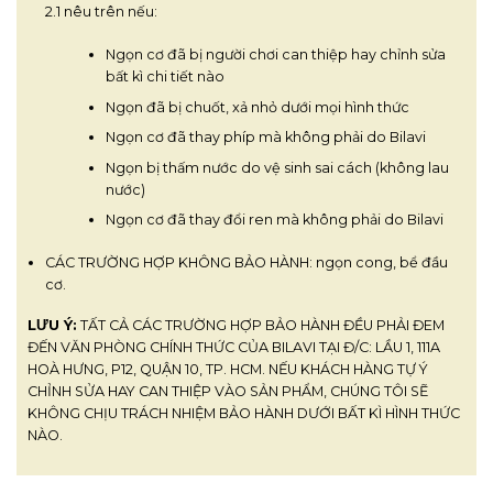
2.1 nêu trên nếu:
Ngọn cơ đã bị người chơi can thiệp hay chỉnh sửa
bất kì chi tiết nào
Ngọn đã bị chuốt, xả nhỏ dưới mọi hình thức
Ngọn cơ đã thay phíp mà không phải do Bilavi
Ngọn bị thấm nước do vệ sinh sai cách (không lau
nước)
Ngọn cơ đã thay đổi ren mà không phải do Bilavi
CÁC TRƯỜNG HỢP KHÔNG BẢO HÀNH: ngọn cong, bể đầu
cơ.
LƯU Ý:
TẤT CẢ CÁC TRƯỜNG HỢP BẢO HÀNH ĐỀU PHẢI ĐEM
ĐẾN VĂN PHÒNG CHÍNH THỨC CỦA BILAVI TẠI Đ/C: LẦU 1, 111A
HOÀ HƯNG, P12, QUẬN 10, TP. HCM. NẾU KHÁCH HÀNG TỰ Ý
CHỈNH SỬA HAY CAN THIỆP VÀO SẢN PHẨM, CHÚNG TÔI SẼ
KHÔNG CHỊU TRÁCH NHIỆM BẢO HÀNH DƯỚI BẤT KÌ HÌNH THỨC
NÀO.