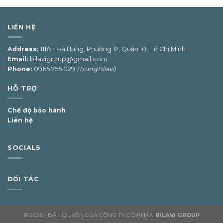
LIÊN HỆ
Address:
111A Hoà Hưng, Phường 12, Quận 10, Hồ Chí Minh
Email:
bilavigroup@gmail.com
Phone:
0965.755.029
(TrungBilavi)
HỖ TRỢ
Chế độ bảo hành
Liên hệ
SOCIALS
ĐỐI TÁC
© 2026 - BẢN QUYỀN CỦA CÔNG TY CỔ PHẦN
BILAVI GROUP