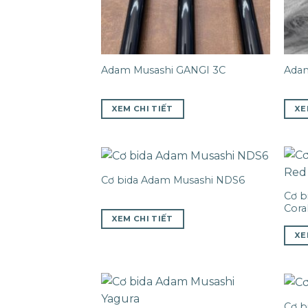
Adam Musashi GANGI 3C
Adam
XEM CHI TIẾT
XE
Cơ bida Adam Musashi NDS6
Cơ b
Cora
XEM CHI TIẾT
XE
Cơ b