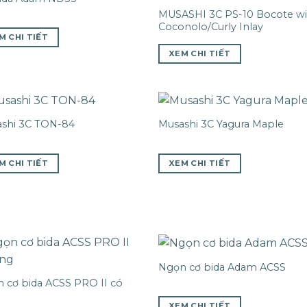
MUSASHI 3C PS-10 Bocote wi
Coconolo/Curly Inlay
M CHI TIẾT
XEM CHI TIẾT
shi 3C TON-84
Musashi 3C Yagura Maple
M CHI TIẾT
XEM CHI TIẾT
Ngọn cơ bida Adam ACSS
 cơ bida ACSS PRO II có
XEM CHI TIẾT