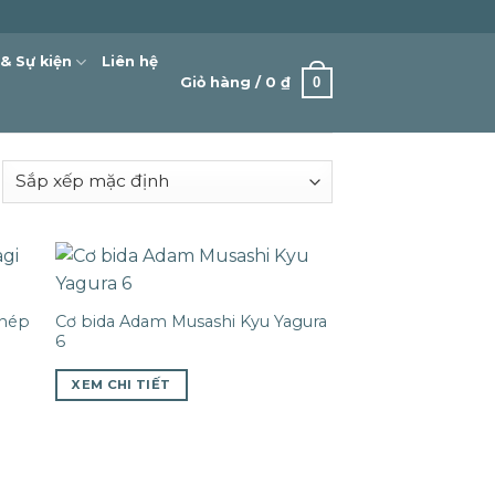
 & Sự kiện
Liên hệ
0
Giỏ hàng /
0
₫
ghép
Cơ bida Adam Musashi Kyu Yagura
6
XEM CHI TIẾT