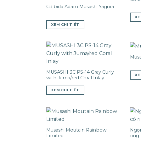
Cơ bida Adam Musashi Yagura
XE
XEM CHI TIẾT
Musa
MUSASHI 3C PS-14 Gray Curly
XE
with Juma/red Coral Inlay
XEM CHI TIẾT
Musashi Moutain Rainbow
Ngọn
Limited
ring