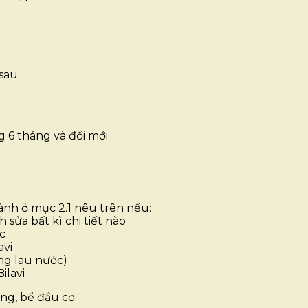
sau:
 6 tháng và đổi mới
̀nh ở mục 2.1 nêu trên nếu:
 sửa bất kì chi tiết nào
́c
avi
hông lau nước)
Bilavi
, bể đầu cơ.