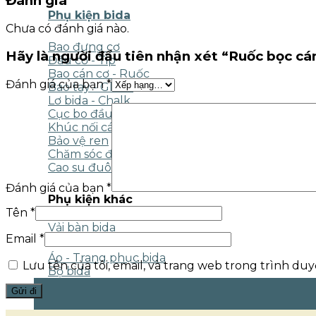
Đánh giá
Phụ kiện bida
Chưa có đánh giá nào.
Bao đựng cơ
Hãy là người đầu tiên nhận xét “Ruốc bọc cá
Đầu cơ - Tip
Bao cán cơ - Ruốc
Đánh giá của bạn
*
Bao tay - Glove
Lơ bida - Chalk
Cục bo đầu cơ
Khúc nối cán cơ
Bảo vệ ren
Chăm sóc đầu cơ
Cao su đuôi cơ
Đánh giá của bạn
*
Phụ kiện khác
Tên
*
Vải bàn bida
Email
*
Dụng cụ chăm sóc
Áo - Trang phục bida
Lưu tên của tôi, email, và trang web trong trình duyệ
Bộ bida