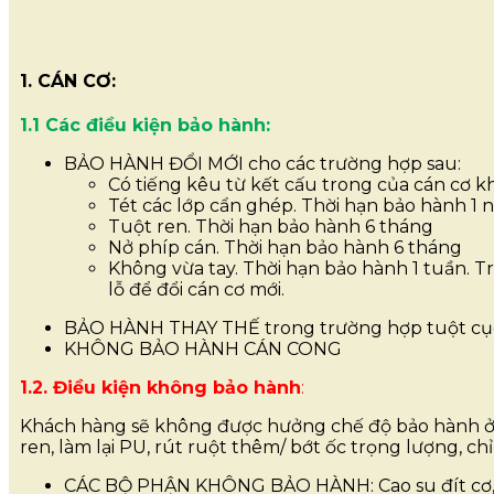
1. CÁN CƠ:
1.1 Các điều kiện bảo hành:
BẢO HÀNH ĐỔI MỚI cho các trường hợp sau:
Có tiếng kêu từ kết cấu trong của cán cơ k
Tét các lớp cẩn ghép. Thời hạn bảo hành 1 
Tuột ren. Thời hạn bảo hành 6 tháng
Nở phíp cán. Thời hạn bảo hành 6 tháng
Không vừa tay. Thời hạn bảo hành 1 tuần. Trư
lỗ để đổi cán cơ mới.
BẢO HÀNH THAY THẾ trong trường hợp tuột cục n
KHÔNG BẢO HÀNH CÁN CONG
1.2. Điều kiện không bảo hành
:
Khách hàng sẽ không được hưởng chế độ bảo hành ở mu
ren, làm lại PU, rút ruột thêm/ bớt ốc trọng lượng, c
CÁC BỘ PHẬN KHÔNG BẢO HÀNH: Cao su đít cơ, 