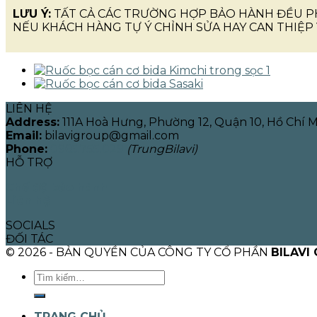
LƯU Ý:
TẤT CẢ CÁC TRƯỜNG HỢP BẢO HÀNH ĐỀU P
NẾU KHÁCH HÀNG TỰ Ý CHỈNH SỬA HAY CAN THIỆP 
LIÊN HỆ
Address:
111A Hoà Hưng, Phường 12, Quận 10, Hồ Chí 
Email:
bilavigroup@gmail.com
Phone:
0965.755.029
(TrungBilavi)
HỖ TRỢ
Chế độ bảo hành
Liên hệ
SOCIALS
ĐỐI TÁC
© 2026 - BẢN QUYỀN CỦA CÔNG TY CỔ PHẦN
BILAVI
Tìm
kiếm:
TRANG CHỦ