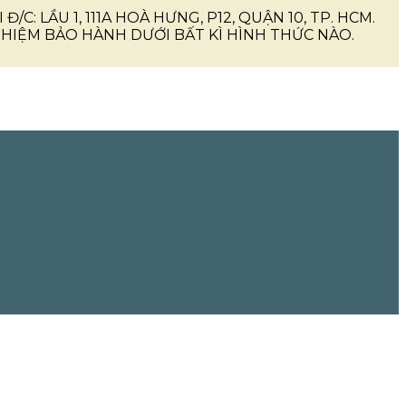
I Đ/C: LẦU 1, 111A HOÀ HƯNG, P12, QUẬN 10, TP. HCM.
IỆM BẢO HÀNH DƯỚI BẤT KÌ HÌNH THỨC NÀO.