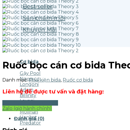
Best seller
Sản phẩm mới
Khuyến Mãi
Cơ bida
Ruốc bọc cán cơ bida The
Gậy Pool
Ngọn cơ
Danh mục:
Phụ kiện bida
,
Ruốc cơ bida
Longoni
Adam
Liên hệ để được tư vấn và đặt hàng:
Billinity
Layani
Zalo (24/7) - TrungBilavi
FareastCues
Zalo (giờ hành chính)
Molinari
Hanbat
Đánh giá (0)
Predator