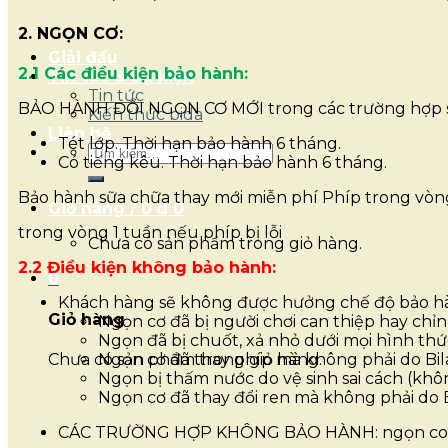
2. NGỌN CƠ:
Giải đấu
2.1 Các điều kiện bảo hành:
Tin tức & Sự kiện
Tin tức
BẢO HÀNH ĐỔI NGỌN CƠ MỚI trong các trường hợp 
Kiến thức bida
Liên hệ
Tét lớp. Thời hạn bảo hành 6 tháng.
Tìm
Có tiếng kêu. Thời hạn bảo hành 6 tháng.
kiếm:
Bảo hành sữa chữa thay mới miễn phí Phíp trong vòng
Giỏ hàng /
0
₫
0
trong vòng 1 tuần nếu phíp bị lỗi
Chưa có sản phẩm trong giỏ hàng.
2.2 Điều kiện không bảo hành:
0
Khách hàng sẽ không được hưởng chế độ bảo ha
Giỏ hàng
Ngọn cơ đã bị người chơi can thiệp hay chỉnh
Ngọn đã bị chuốt, xả nhỏ dưới mọi hình thư
Chưa có sản phẩm trong giỏ hàng.
Ngọn cơ đã thay phíp mà không phải do Bil
Ngọn bị thấm nước do vệ sinh sai cách (k
Ngọn cơ đã thay đổi ren mà không phải do 
CÁC TRƯỜNG HỢP KHÔNG BẢO HÀNH: ngọn cong