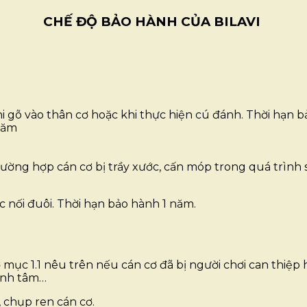
CHẾ ĐỘ BẢO HÀNH CỦA BILAVI
hi gõ vào thân cơ hoặc khi thực hiện cú đánh. Thời hạn 
năm
ờng hợp cán cơ bị trầy xước, cấn móp trong quá trình s
ối đuôi. Thời hạn bảo hành 1 năm.
̣c 1.1 nêu trên nếu cán cơ đã bị người chơi can thiệp ha
hỉnh tâm…
chụp ren cán cơ.