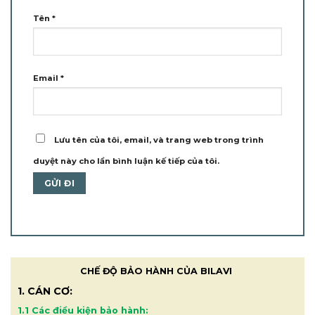
Tên
*
Email
*
Lưu tên của tôi, email, và trang web trong trình
duyệt này cho lần bình luận kế tiếp của tôi.
CHẾ ĐỘ BẢO HÀNH CỦA BILAVI
1. CÁN CƠ:
1.1 Các điều kiện bảo hành: