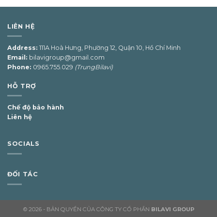
LIÊN HỆ
Address:
111A Hoà Hưng, Phường 12, Quận 10, Hồ Chí Minh
Email:
bilavigroup@gmail.com
Phone:
0965.755.029
(TrungBilavi)
HỖ TRỢ
Chế độ bảo hành
Liên hệ
SOCIALS
ĐỐI TÁC
© 2026 - BẢN QUYỀN CỦA CÔNG TY CỔ PHẦN
BILAVI GROUP