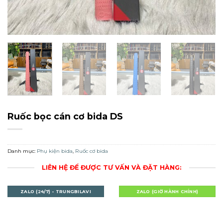
Ruốc bọc cán cơ bida DS
Danh mục:
Phụ kiện bida
,
Ruốc cơ bida
LIÊN HỆ ĐỂ ĐƯỢC TƯ VẤN VÀ ĐẶT HÀNG:
ZALO (24/7) - TRUNGBILAVI
ZALO (GIỜ HÀNH CHÍNH)