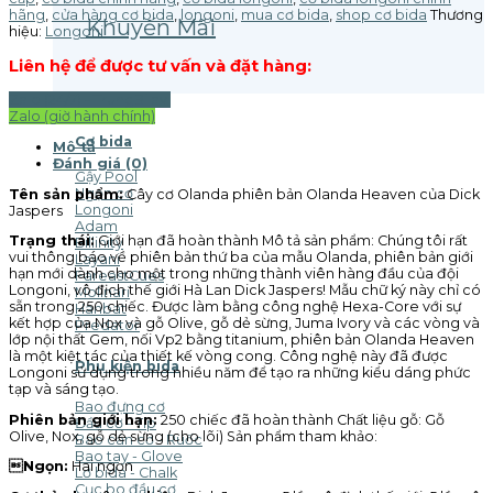
hãng
,
cửa hàng cơ bida
,
longoni
,
mua cơ bida
,
shop cơ bida
Thương
Khuyến Mãi
hiệu:
Longoni
Liên hệ để được tư vấn và đặt hàng:
Zalo (24/7) - TrungBilavi
Zalo (giờ hành chính)
Cơ bida
Mô tả
Đánh giá (0)
Gậy Pool
Ngọn cơ
Tên sản phẩm:
Cây cơ Olanda phiên bản Olanda Heaven của Dick
Longoni
Jaspers
Adam
Trạng thái:
Giới hạn đã hoàn thành Mô tả sản phẩm: Chúng tôi rất
Billinity
vui thông báo về phiên bản thứ ba của mẫu Olanda, phiên bản giới
Layani
hạn mới dành cho một trong những thành viên hàng đầu của đội
FareastCues
Longoni, vô địch thế giới Hà Lan Dick Jaspers! Mẫu chữ ký này chỉ có
Molinari
sẵn trong 250 chiếc. Được làm bằng công nghệ Hexa-Core với sự
Hanbat
kết hợp của Nox và gỗ Olive, gỗ dẻ sừng, Juma Ivory và các vòng và
Predator
lớp nội thất Gem, nối Vp2 bằng titanium, phiên bản Olanda Heaven
là một kiệt tác của thiết kế vòng cong. Công nghệ này đã được
Phụ kiện bida
Longoni sử dụng trong nhiều năm để tạo ra những kiểu dáng phức
tạp và sáng tạo.
Bao đựng cơ
Phiên bản giới hạn:
250 chiếc đã hoàn thành Chất liệu gỗ: Gỗ
Đầu cơ - Tip
Olive, Nox, gỗ dẻ sừng (cho lõi) Sản phẩm tham khảo:
Bao cán cơ - Ruốc
Bao tay - Glove
Ngọn:
Hai ngọn
Lơ bida - Chalk
Cục bo đầu cơ