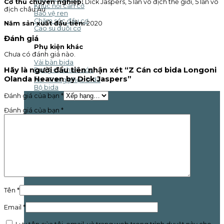
Cơ thủ chuyên nghiệp:
Dick Jaspers, 5 lần vô địch thế giới, 5 lần vô
Khúc nối cán cơ
địch châu Âu
Bảo vệ ren
Chăm sóc đầu cơ
Năm sản xuất đầu tiên:
2020
Cao su đuôi cơ
Đánh giá
Phụ kiện khác
Chưa có đánh giá nào.
Vải bàn bida
Hãy là người đầu tiên nhận xét “Z Cán cơ bida Longoni
Dụng cụ chăm sóc
Olanda Heaven by Dick Jaspers”
Áo - Trang phục bida
Bộ bida
Đánh giá của bạn
*
Đánh giá của bạn
*
Tên
*
Email
*