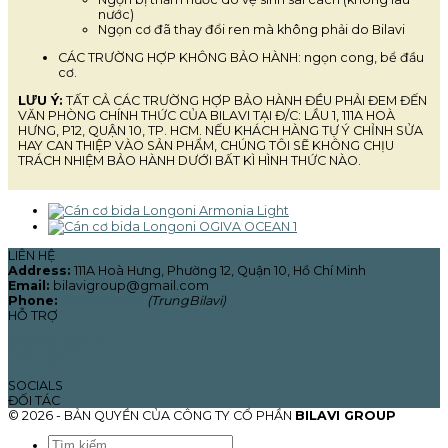
nước)
Ngọn cơ đã thay đổi ren mà không phải do Bilavi
CÁC TRƯỜNG HỢP KHÔNG BẢO HÀNH: ngọn cong, bể đầu
cơ.
LƯU Ý:
TẤT CẢ CÁC TRƯỜNG HỢP BẢO HÀNH ĐỀU PHẢI ĐEM ĐẾN
VĂN PHÒNG CHÍNH THỨC CỦA BILAVI TẠI Đ/C: LẦU 1, 111A HOÀ
HƯNG, P12, QUẬN 10, TP. HCM. NẾU KHÁCH HÀNG TỰ Ý CHỈNH SỬA
HAY CAN THIỆP VÀO SẢN PHẨM, CHÚNG TÔI SẼ KHÔNG CHỊU
TRÁCH NHIỆM BẢO HÀNH DƯỚI BẤT KÌ HÌNH THỨC NÀO.
LIÊN HỆ
Address:
111A Hoà Hưng, Phường 12, Quận 10, Hồ Chí Minh
Email:
bilavigroup@gmail.com
Phone:
0965.755.029
(TrungBilavi)
HỖ TRỢ
Chế độ bảo hành
Liên hệ
SOCIALS
ĐỐI TÁC
© 2026 - BẢN QUYỀN CỦA CÔNG TY CỔ PHẦN
BILAVI GROUP
Tìm