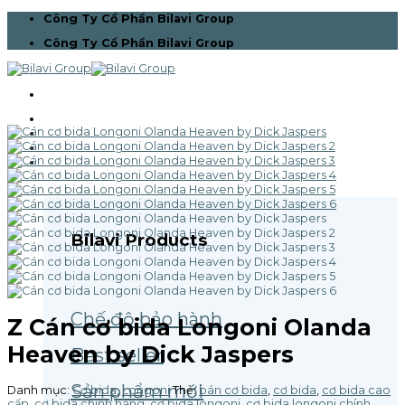
Skip
Công Ty Cổ Phần Bilavi Group
to
Công Ty Cổ Phần Bilavi Group
content
Trang chủ
Giới thiệu
Bilavi Pro Team
Sản phẩm
Bilavi Products
Chế độ bảo hành
Z Cán cơ bida Longoni Olanda
Heaven by Dick Jaspers
Best seller
Sản phẩm mới
Danh mục:
Cơ bida
,
Longoni
Thẻ:
bán cơ bida
,
cơ bida
,
cơ bida cao
cấp
,
cơ bida chính hãng
,
cơ bida longoni
,
cơ bida longoni chính