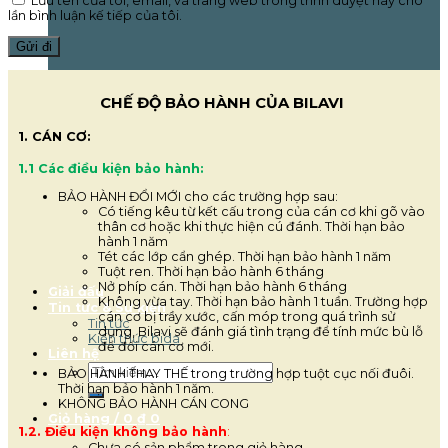
Lưu tên của tôi, email, và trang web trong trình duyệt này cho
lần bình luận kế tiếp của tôi.
CHẾ ĐỘ BẢO HÀNH CỦA BILAVI
1. CÁN CƠ:
1.1 Các điều kiện bảo hành:
BẢO HÀNH ĐỔI MỚI cho các trường hợp sau:
Có tiếng kêu từ kết cấu trong của cán cơ khi gõ vào
thân cơ hoặc khi thực hiện cú đánh. Thời hạn bảo
hành 1 năm
Tét các lớp cẩn ghép. Thời hạn bảo hành 1 năm
Tuột ren. Thời hạn bảo hành 6 tháng
Nở phíp cán. Thời hạn bảo hành 6 tháng
Giải đấu
Không vừa tay. Thời hạn bảo hành 1 tuần. Trường hợp
Tin tức & Sự kiện
cán cơ bị trầy xước, cấn móp trong quá trình sử
Tin tức
dụng, Bilavi sẽ đánh giá tình trạng để tính mức bù lỗ
Kiến thức bida
để đổi cán cơ mới.
Liên hệ
Tìm
BẢO HÀNH THAY THẾ trong trường hợp tuột cục nối đuôi.
kiếm:
Thời hạn bảo hành 1 năm.
KHÔNG BẢO HÀNH CÁN CONG
Giỏ hàng /
0
₫
0
1.2. Điều kiện không bảo hành
:
Chưa có sản phẩm trong giỏ hàng.