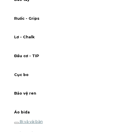
Ruốc - Grips
Lơ - Chalk
Đầu cơ - TIP
Cục bo
Bảo vệ ren
Áo bida
Bi và vải bàn