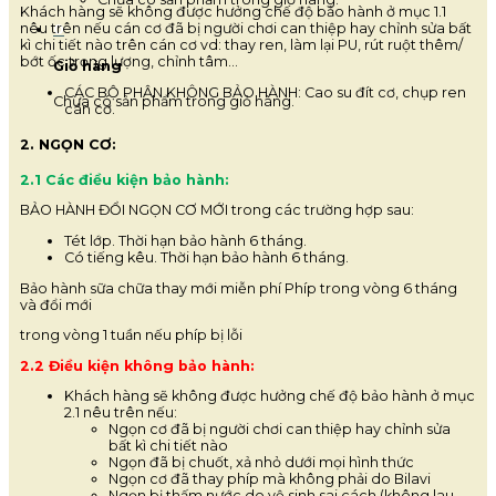
Khách hàng sẽ không được hưởng chế độ bảo hành ở mục 1.1
nêu trên nếu cán cơ đã bị người chơi can thiệp hay chỉnh sửa bất
0
kì chi tiết nào trên cán cơ vd: thay ren, làm lại PU, rút ruột thêm/
bớt ốc trọng lượng, chỉnh tâm…
Giỏ hàng
CÁC BỘ PHẬN KHÔNG BẢO HÀNH: Cao su đít cơ, chụp ren
Chưa có sản phẩm trong giỏ hàng.
cán cơ.
2. NGỌN CƠ:
2.1 Các điều kiện bảo hành:
BẢO HÀNH ĐỔI NGỌN CƠ MỚI trong các trường hợp sau:
Tét lớp. Thời hạn bảo hành 6 tháng.
Có tiếng kêu. Thời hạn bảo hành 6 tháng.
Bảo hành sữa chữa thay mới miễn phí Phíp trong vòng 6 tháng
và đổi mới
trong vòng 1 tuần nếu phíp bị lỗi
2.2 Điều kiện không bảo hành:
Khách hàng sẽ không được hưởng chế độ bảo hành ở mục
2.1 nêu trên nếu:
Ngọn cơ đã bị người chơi can thiệp hay chỉnh sửa
bất kì chi tiết nào
Ngọn đã bị chuốt, xả nhỏ dưới mọi hình thức
Ngọn cơ đã thay phíp mà không phải do Bilavi
Ngọn bị thấm nước do vệ sinh sai cách (không lau