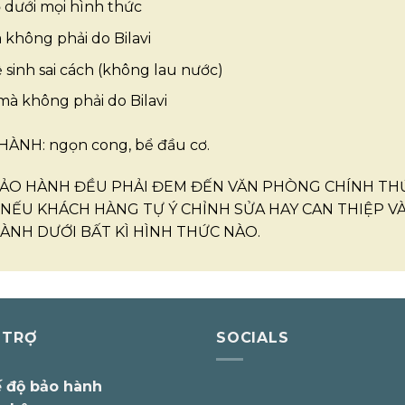
 dưới mọi hình thức
̀ không phải do Bilavi
ệ sinh sai cách (không lau nước)
mà không phải do Bilavi
̀NH: ngọn cong, bể đầu cơ.
ẢO HÀNH ĐỀU PHẢI ĐEM ĐẾN VĂN PHÒNG CHÍNH THỨC 
ẾU KHÁCH HÀNG TỰ Ý CHỈNH SỬA HAY CAN THIỆP VÀ
NH DƯỚI BẤT KÌ HÌNH THỨC NÀO.
 TRỢ
SOCIALS
 độ bảo hành