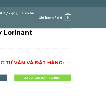
 & Sự kiện
Liên hệ
0
Giỏ hàng /
0
₫
y Lorinant
ỢC TƯ VẤN VÀ ĐẶT HÀNG:
I
ZALO (GIỜ HÀNH CHÍNH)