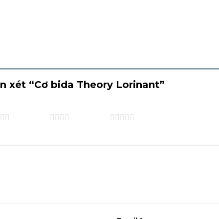
ận xét “Cơ bida Theory Lorinant”
4 trên 5 sao
5 trên 5 sao