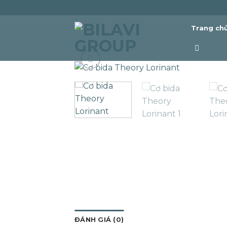
Skip
to
Trang ch
content
ĐÁNH GIÁ (0)