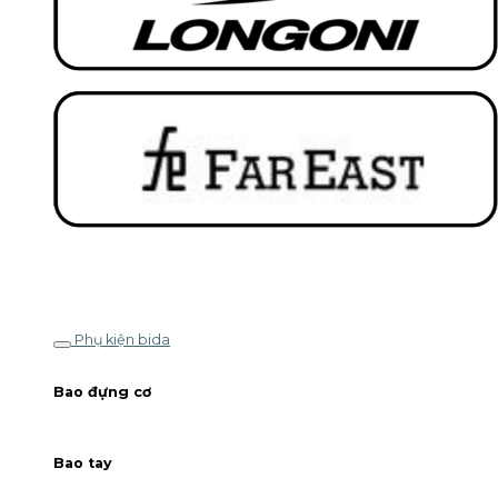
Phụ kiện bida
Bao đựng cơ
Bao tay