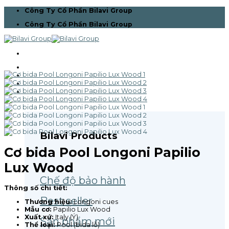
Skip
Công Ty Cổ Phần Bilavi Group
to
Công Ty Cổ Phần Bilavi Group
content
Trang chủ
Giới thiệu
Bilavi Pro Team
Sản phẩm
Bilavi Products
Cơ bida Pool Longoni Papilio
Lux Wood
Chế độ bảo hành
Thông số chi tiết:
Best seller
Thương hiệu:
Longoni cues
Mẫu cơ:
Papilio Lux Wood
Xuất xứ:
Italy (Ý)
Sản phẩm mới
Thể loại:
Pool (bida lỗ)