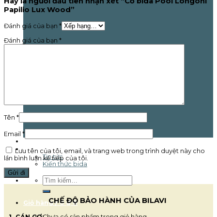
Hãy là người đầu tiên nhận xét “Cơ bida Pool Longoni
Papilio Lux Wood”
Đánh giá của bạn
*
Đánh giá của bạn
*
Tên
*
Email
*
Giải đấu
Tin tức & Sự kiện
Lưu tên của tôi, email, và trang web trong trình duyệt này cho
Tin tức
lần bình luận kế tiếp của tôi.
Kiến thức bida
Liên hệ
Tìm
kiếm:
CHẾ ĐỘ BẢO HÀNH CỦA BILAVI
Giỏ hàng /
0
₫
0
1. CÁN CƠ:
Chưa có sản phẩm trong giỏ hàng.