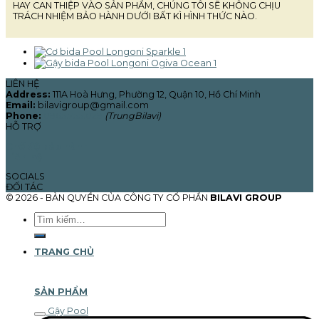
HAY CAN THIỆP VÀO SẢN PHẨM, CHÚNG TÔI SẼ KHÔNG CHỊU
TRÁCH NHIỆM BẢO HÀNH DƯỚI BẤT KÌ HÌNH THỨC NÀO.
LIÊN HỆ
Address:
111A Hoà Hưng, Phường 12, Quận 10, Hồ Chí Minh
Email:
bilavigroup@gmail.com
Phone:
0965.755.029
(TrungBilavi)
HỖ TRỢ
Chế độ bảo hành
Liên hệ
SOCIALS
ĐỐI TÁC
© 2026 - BẢN QUYỀN CỦA CÔNG TY CỔ PHẦN
BILAVI GROUP
Tìm
kiếm:
TRANG CHỦ
SẢN PHẨM
Gậy Pool