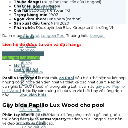
Thuộc dòng:
Luxury line (cao cấp của Longoni)
Khuyến Mãi
Chất liệu gỗ:
Ural, maple
Giới hạn:
200 cây trên toàn TG
Trọng lượng min:
19OZ
Ngọn kèm theo:
Luna nera (carbon)
Sản xuất đầu tiên:
Năm 2020
Phân phối:
Độc quyền bởi Bilavi Group tại thị trường VN
Danh mục:
Gậy Pool
,
Longoni Pool
Thương hiệu:
Longoni
Cơ bida
Liên hệ để được tư vấn và đặt hàng:
Gậy Pool
Ngọn cơ
Zalo (24/7) - TrungBilavi
Longoni
Zalo (giờ hành chính)
Adam
Billinity
Mô tả
Layani
Đánh giá (0)
FareastCues
Molinari
Papilio Lux Wood
là một mẫu
cơ Pool
tiêu biểu thể hiện sự kết hợp
Hanbat
những công nghệ tiên tiến nhất và thiết kế bậc nhất của Ý. Papilio
Predator
có nghĩa là “bươm bướm” trong tiếng Latin, và mẫu
gậy pool Papilio
Lux Wood
được lấy cảm hứng từ loài sinh vật biết bay vô cùng đẹp
này.
Phụ kiện bida
Gậy bida Papilio Lux Wood cho pool
Bao đựng cơ
Đầu cơ - Tip
Bao cán cơ - Ruốc
Phần tay cầm
được cấu thành từ hàng chục mảnh gỗ nhỏ, ghép
Bao tay - Glove
thủ công bằng kỹ thuật
marquetry
trứ danh của Longoni, tạo nên
Lơ bida - Chalk
vẻ đẹp tinh xảo và đẳng cấp.
Cục bo đầu cơ