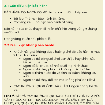
2.1 Các điều kiện bảo hành:
BẢO HÀNH ĐỔI NGỌN CƠ MỚI trong các trường hợp sau:
Tét lớp. Thời hạn bảo hành 6 tháng.
Có tiếng kêu. Thời hạn bảo hành 6 tháng.
Bảo hành sữa chữa thay mới miễn phí Phíp trong vòng 6 tháng
và đổi mới
trong vòng 1 tuần nếu phíp bị lỗi
2.2 Điều kiện không bảo hành:
Khách hàng sẽ không được hưởng chế độ bảo hành ở mục
2.1 nêu trên nếu:
Ngọn cơ đã bị người chơi can thiệp hay chỉnh sửa
bất kì chi tiết nào
Ngọn đã bị chuốt, xả nhỏ dưới mọi hình thức
Ngọn cơ đã thay phíp mà không phải do Bilavi
Ngọn bị thấm nước do vệ sinh sai cách (không lau
nước)
Ngọn cơ đã thay đổi ren mà không phải do Bilavi
CÁC TRƯỜNG HỢP KHÔNG BẢO HÀNH: ngọn cong, bể đầu
cơ.
LƯU Ý:
TẤT CẢ CÁC TRƯỜNG HỢP BẢO HÀNH ĐỀU PHẢI ĐEM ĐẾN
VĂN PHÒNG CHÍNH THỨC CỦA BILAVI TẠI Đ/C: LẦU 1, 111A HOÀ
HƯNG, P12, QUẬN 10, TP. HCM. NẾU KHÁCH HÀNG TỰ Ý CHỈNH SỬA