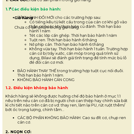
0
1.1 Các điều kiện bảo hành:
BẢO HÀNH ĐỔI MỚI cho các trường hợp sau:
Giỏ hàng
Có tiếng kêu từ kết cấu trong của cán cơ khi gõ vào
thân cơ hoặc khi thực hiện cú đánh. Thời hạn bảo
Chưa có sản phẩm trong giỏ hàng.
hành 1 năm
Tét các lớp cẩn ghép. Thời hạn bảo hành 1 năm
Tuột ren. Thời hạn bảo hành 6 tháng
Nở phíp cán. Thời hạn bảo hành 6 tháng
Không vừa tay. Thời hạn bảo hành 1 tuần. Trường hợp
cán cơ bị trầy xước, cấn móp trong quá trình sử
dụng, Bilavi sẽ đánh giá tình trạng để tính mức bù lỗ
để đổi cán cơ mới.
BẢO HÀNH THAY THẾ trong trường hợp tuột cục nối đuôi.
Thời hạn bảo hành 1 năm.
KHÔNG BẢO HÀNH CÁN CONG
1.2. Điều kiện không bảo hành
:
Khách hàng sẽ không được hưởng chế độ bảo hành ở mục 1.1
nêu trên nếu cán cơ đã bị người chơi can thiệp hay chỉnh sửa bất
kì chi tiết nào trên cán cơ vd: thay ren, làm lại PU, rút ruột thêm/
bớt ốc trọng lượng, chỉnh tâm…
CÁC BỘ PHẬN KHÔNG BẢO HÀNH: Cao su đít cơ, chụp ren
cán cơ.
2. NGỌN CƠ: