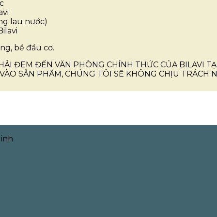
́c
avi
hông lau nước)
Bilavi
, bể đầu cơ.
HẢI ĐEM ĐẾN VĂN PHÒNG CHÍNH THỨC CỦA BILAVI TẠ
VÀO SẢN PHẨM, CHÚNG TÔI SẼ KHÔNG CHỊU TRÁCH NH
Minh