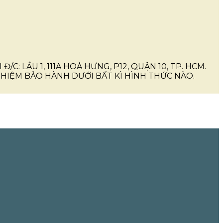
I Đ/C: LẦU 1, 111A HOÀ HƯNG, P12, QUẬN 10, TP. HCM.
IỆM BẢO HÀNH DƯỚI BẤT KÌ HÌNH THỨC NÀO.