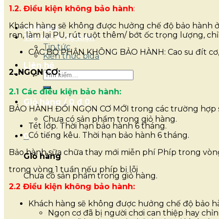
1.2. Điều kiện không bảo hành
:
Khách hàng sẽ không được hưởng chế độ bảo hành ở mu
Giải đấu
ren, làm lại PU, rút ruột thêm/ bớt ốc trọng lượng, c
Tin tức & Sự kiện
Tin tức
CÁC BỘ PHẬN KHÔNG BẢO HÀNH: Cao su đít cơ, 
Kiến thức bida
Liên hệ
2. NGỌN CƠ:
Tìm
kiếm:
2.1 Các điều kiện bảo hành:
Giỏ hàng /
0
₫
0
BẢO HÀNH ĐỔI NGỌN CƠ MỚI trong các trường hợp 
Chưa có sản phẩm trong giỏ hàng.
Tét lớp. Thời hạn bảo hành 6 tháng.
Có tiếng kêu. Thời hạn bảo hành 6 tháng.
0
Bảo hành sữa chữa thay mới miễn phí Phíp trong vòng
Giỏ hàng
trong vòng 1 tuần nếu phíp bị lỗi
Chưa có sản phẩm trong giỏ hàng.
2.2 Điều kiện không bảo hành:
Khách hàng sẽ không được hưởng chế độ bảo ha
Ngọn cơ đã bị người chơi can thiệp hay chỉnh