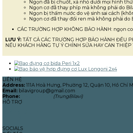
Ngọn đã bị chuốt, xả nhỏ dưới mọi hình thư
Ngọn cơ đã thay phíp mà không phải do Bil
Ngọn bị thấm nước do vệ sinh sai cách (k
Ngọn cơ đã thay đổi ren mà không phải do 
CÁC TRƯỜNG HỢP KHÔNG BẢO HÀNH: ngọn cong
LƯU Ý:
TẤT CẢ CÁC TRƯỜNG HỢP BẢO HÀNH ĐỀU P
NẾU KHÁCH HÀNG TỰ Ý CHỈNH SỬA HAY CAN THIỆP 
LIÊN HỆ
Address:
111A Hoà Hưng, Phường 12, Quận 10, Hồ Chí 
Email:
bilavigroup@gmail.com
Phone:
0965.755.029
(TrungBilavi)
HỖ TRỢ
Chế độ bảo hành
Liên hệ
SOCIALS