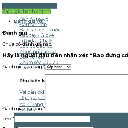
Zalo (24/7) - TrungBilavi
Phụ kiện bida
Zalo (giờ hành chính)
Bao đựng cơ
Đánh giá (0)
Đầu cơ - Tip
Bao cán cơ - Ruốc
Đánh giá
Bao tay - Glove
Lơ bida - Chalk
Chưa có đánh giá nào.
Cục bo đầu cơ
Khúc nối cán cơ
Hãy là người đầu tiên nhận xét “Bao đựng cơ
Bảo vệ ren
Chăm sóc đầu cơ
Đánh giá của bạn
*
Cao su đuôi cơ
Phụ kiện khác
Vải bàn bida
Dụng cụ chăm sóc
Áo - Trang phục bida
Đánh giá của bạn
*
Bộ bida
Tên
*