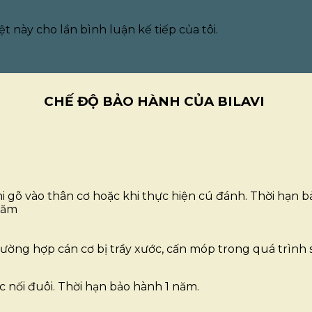
t này cho lần bình luận kế tiếp của tôi.
CHẾ ĐỘ BẢO HÀNH CỦA BILAVI
hi gõ vào thân cơ hoặc khi thực hiện cú đánh. Thời hạn 
năm
ờng hợp cán cơ bị trầy xước, cấn móp trong quá trình s
ối đuôi. Thời hạn bảo hành 1 năm.