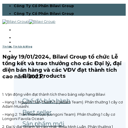
Skip
Công Ty Cổ Phần Bilavi Group
to
Công Ty Cổ Phần Bilavi Group
content
Trang chủ
Giới thiệu
Bilavi Pro Team
Tin tức
,
Tin tức & Blog
Sản phẩm
Ngày 19/01/2024, Bilavi Group tổ chức Lễ
tổng kết và trao thưởng cho các Đại lý, đại
diện bán hàng và các VĐV đạt thành tích
Bilavi Products
cao năm 2023.
1. Vận động viên đạt thành tích theo bảng xếp hạng Bilavi
Chế độ bảo hành
– Hạng 1: Nguyễn Trần Thanh Tự (Adam Team). Phần thưởng 1 cây cơ
Adam Musashi.
Best seller
– Hạng 2: Trần Thanh Lực (Longoni Team). Phần thưởng 1 cây cơ
Longoni Favola Ocean.
Sản phẩm mới
2.
Đại lý đạt doanh số cao nhất: Bida Minh Luân. Phần thưởng 1