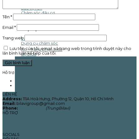
Khúc nối cán cơ
Bảo vệ ren
Chăm sóc đầu cơ
Tên
*
Cao su đuôi cơ
Email
*
Phụ kiện khác
Trang web
Vải bàn bida
Dụng cụ chăm sóc
Lưu tên của tôi, email, và trang web trong trình duyệt này cho
Áo - Trang phục bida
lần bình luận kế tiếp của tôi.
Bộ bida
Hỗ trợ
Chế độ bảo hành
Liên hệ
LIÊN HỆ
Address:
111A Hoà Hưng, Phường 12, Quận 10, Hồ Chí Minh
Email:
bilavigroup@gmail.com
Phone:
0965.755.029
(TrungBilavi)
HỖ TRỢ
Chế độ bảo hành
Liên hệ
SOCIALS