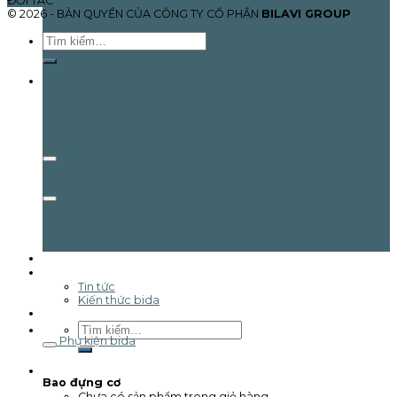
ĐỐI TÁC
© 2026 - BẢN QUYỀN CỦA CÔNG TY CỔ PHẦN
BILAVI GROUP
Tìm
kiếm:
TRANG CHỦ
SẢN PHẨM
Gậy Pool
Cơ bida
Giải đấu
Tin tức & Sự kiện
Tin tức
Kiến thức bida
Liên hệ
Tìm
kiếm:
Phụ kiện bida
Giỏ hàng /
0
₫
0
Bao đựng cơ
Chưa có sản phẩm trong giỏ hàng.