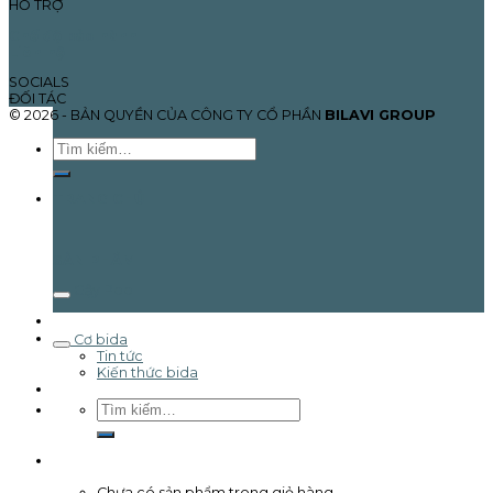
HỖ TRỢ
Chế độ bảo hành
Liên hệ
SOCIALS
ĐỐI TÁC
© 2026 - BẢN QUYỀN CỦA CÔNG TY CỔ PHẦN
BILAVI GROUP
Tìm
kiếm:
TRANG CHỦ
SẢN PHẨM
Gậy Pool
Giải đấu
Tin tức & Sự kiện
Cơ bida
Tin tức
Kiến thức bida
Liên hệ
Tìm
kiếm:
Giỏ hàng /
0
₫
0
Chưa có sản phẩm trong giỏ hàng.