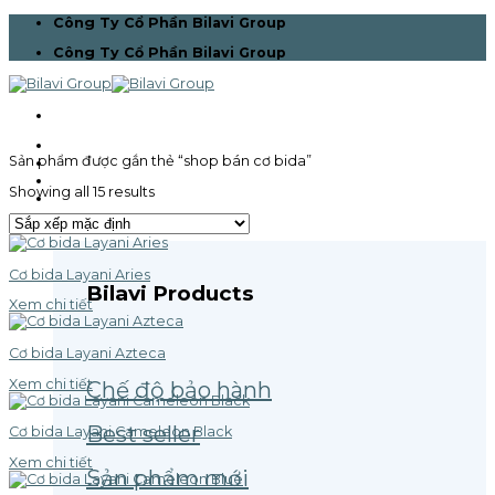
Skip
Công Ty Cổ Phần Bilavi Group
to
Công Ty Cổ Phần Bilavi Group
content
Trang chủ
Sản phẩm được gắn thẻ “shop bán cơ bida”
Giới thiệu
Bilavi Pro Team
Showing all 15 results
Sản phẩm
Cơ bida Layani Aries
Bilavi Products
Xem chi tiết
Cơ bida Layani Azteca
Xem chi tiết
Chế độ bảo hành
Best seller
Cơ bida Layani Cameleon Black
Xem chi tiết
Sản phẩm mới