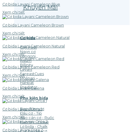
Cơ bida Layani Cameleon Blue
Khuyến Mãi
Xem chi tiết
Cơ bida Layani Cameleon Brown
Xem chi tiết
Cơ bida
Cơ bida Layani Cameleon Natural
Gậy Pool
Ngọn cơ
Xem chi tiết
Longoni
Adam
Billinity
Cơ bida Layani Cameleon Red
Layani
FareastCues
Xem chi tiết
Molinari
Hanbat
Predator
Cơ bida Layani Galena
Xem chi tiết
Phụ kiện bida
Bao đựng cơ
Cơ bida Layani Orca 1
Đầu cơ - Tip
Xem chi tiết
Bao cán cơ - Ruốc
Bao tay - Glove
Lơ bida - Chalk
Cơ bida Layani Orca 2
Cục bo đầu cơ