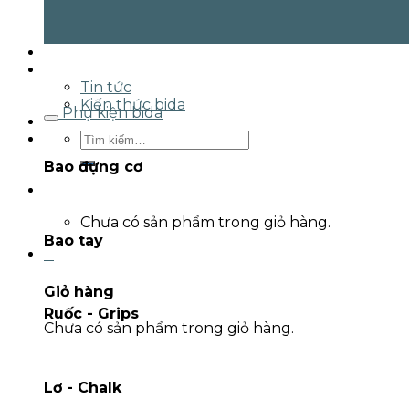
Giải đấu
Tin tức & Sự kiện
Tin tức
Kiến thức bida
Phụ kiện bida
Liên hệ
Tìm
kiếm:
Bao đựng cơ
Giỏ hàng /
0
₫
0
Chưa có sản phẩm trong giỏ hàng.
Bao tay
0
Giỏ hàng
Ruốc - Grips
Chưa có sản phẩm trong giỏ hàng.
Lơ - Chalk