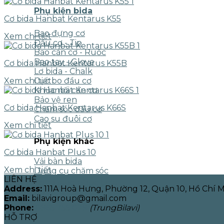
Phụ kiện bida
Cơ bida Hanbat Kentarus K55
Bao đựng cơ
Xem chi tiết
Đầu cơ - Tip
Bao cán cơ - Ruốc
Bao tay - Glove
Cơ bida Hanbat Kentarus K55B
Lơ bida - Chalk
Cục bo đầu cơ
Xem chi tiết
Khúc nối cán cơ
Bảo vệ ren
Cơ bida Hanbat Kentarus K66S
Chăm sóc đầu cơ
Cao su đuôi cơ
Xem chi tiết
Phụ kiện khác
Cơ bida Hanbat Plus 10
Vải bàn bida
Xem chi tiết
Dụng cụ chăm sóc
LIÊN HỆ
Áo - Trang phục bida
Address:
111A Hoà Hưng, Phường 12, Quận 10, Hồ Chí 
Bộ bida
Email:
bilavigroup@gmail.com
Phone:
0965.755.029
(TrungBilavi)
HỖ TRỢ