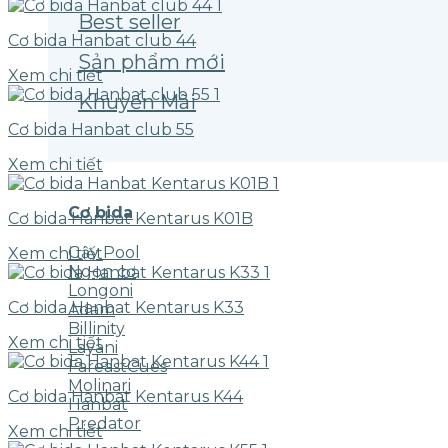
Best seller
Cơ bida Hanbat club 44
Sản phẩm mới
Xem chi tiết
Khuyến Mãi
Cơ bida Hanbat club 55
Xem chi tiết
Cơ bida
Cơ bida Hanbat Kentarus K01B
Gậy Pool
Xem chi tiết
Ngọn cơ
Longoni
Cơ bida Hanbat Kentarus K33
Adam
Billinity
Xem chi tiết
Layani
FareastCues
Molinari
Cơ bida Hanbat Kentarus K44
Hanbat
Predator
Xem chi tiết