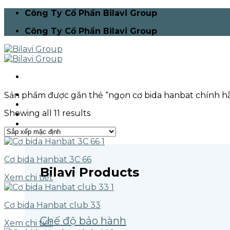
Skip
Công Ty Cổ Phần Bilavi Group
to
Công Ty Cổ Phần Bilavi Group
content
Trang chủ
Sản phẩm được gắn thẻ “ngọn cơ bida hanbat chính h
Giới thiệu
Showing all 11 results
Bilavi Pro Team
Sản phẩm
Cơ bida Hanbat 3C 66
Bilavi Products
Xem chi tiết
Cơ bida Hanbat club 33
Chế độ bảo hành
Xem chi tiết