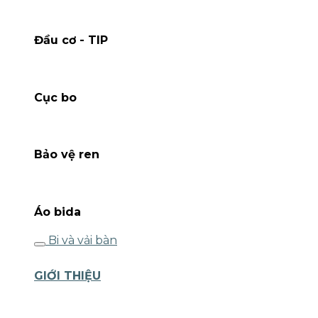
Đầu cơ - TIP
Cục bo
Bảo vệ ren
Áo bida
Bi và vải bàn
GIỚI THIỆU