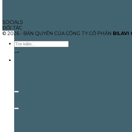
Chế độ bảo hành
Liên hệ
SOCIALS
ĐỐI TÁC
© 2026 - BẢN QUYỀN CỦA CÔNG TY CỔ PHẦN
BILAVI
Tìm
kiếm:
TRANG CHỦ
SẢN PHẨM
Gậy Pool
Cơ bida