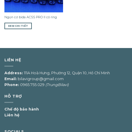
Ngọn cơ bida ACSS PRO II có ring
XEM CHI TIẾT
LIÊN HỆ
Address:
111A Hoà Hưng, Phường 12, Quận 10, Hồ Chí Minh
Email:
bilavigroup@gmail.com
Phone:
0965.755.029
(TrungBilavi)
HỖ TRỢ
Chế độ bảo hành
Liên hệ
SOCIALS