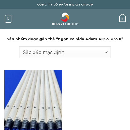
Skip
CÔNG TY CỔ PHẦN BILAVI GROUP
to
content
0
Sản phẩm được gắn thẻ “ngọn cơ bida Adam ACSS Pro II”