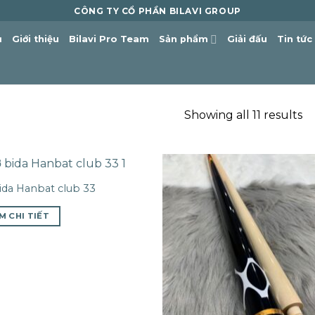
CÔNG TY CỔ PHẦN BILAVI GROUP
ủ
Giới thiệu
Bilavi Pro Team
Sản phẩm
Giải đấu
Tin tức
Showing all 11 results
ida Hanbat club 33
M CHI TIẾT