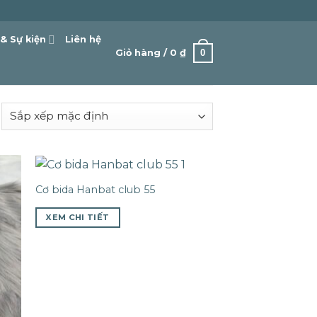
 & Sự kiện
Liên hệ
0
Giỏ hàng /
0
₫
Cơ bida Hanbat club 55
XEM CHI TIẾT