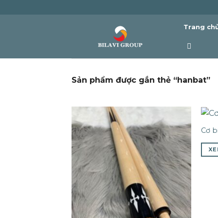
Skip
to
Trang ch
content
Sản phẩm được gắn thẻ “hanbat”
Cơ b
XE