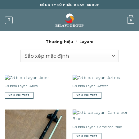
Skip
CÔNG TY CỔ PHẦN BILAVI GROUP
to
content
0
Thương hiệu
/
Layani
Cơ bida Layani Aries
Cơ bida Layani Azteca
XEM CHI TIẾT
XEM CHI TIẾT
Cơ bida Layani Cameleon Blue
XEM CHI TIẾT