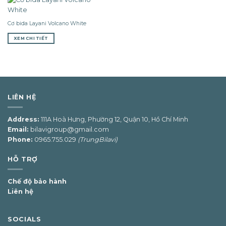
Cơ bida Layani Volcano White
XEM CHI TIẾT
LIÊN HỆ
Address:
111A Hoà Hưng, Phường 12, Quận 10, Hồ Chí Minh
Email:
bilavigroup@gmail.com
Phone:
0965.755.029
(TrungBilavi)
HỖ TRỢ
Chế độ bảo hành
Liên hệ
SOCIALS