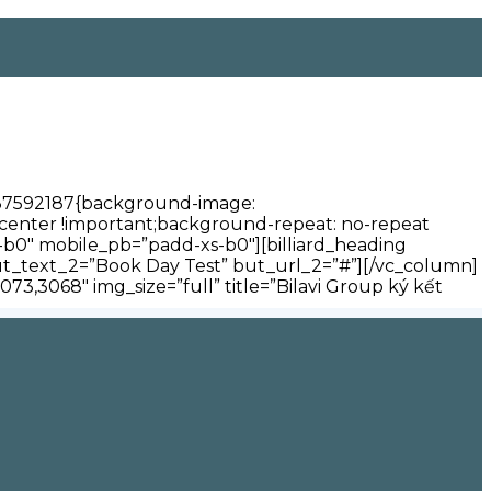
8537592187{background-image:
n: center !important;background-repeat: no-repeat
b0″ mobile_pb=”padd-xs-b0″][billiard_heading
 but_text_2=”Book Day Test” but_url_2=”#”][/vc_column]
3,3068″ img_size=”full” title=”Bilavi Group ký kết