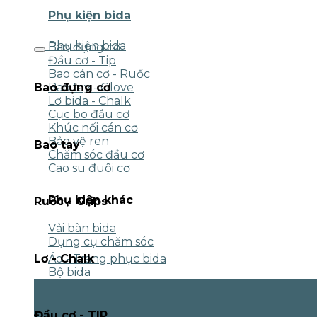
Phụ kiện bida
Phụ kiện bida
Bao đựng cơ
Đầu cơ - Tip
Bao cán cơ - Ruốc
Bao tay - Glove
Bao đựng cơ
Lơ bida - Chalk
Cục bo đầu cơ
Khúc nối cán cơ
Bảo vệ ren
Bao tay
Chăm sóc đầu cơ
Cao su đuôi cơ
Phụ kiện khác
Ruốc - Grips
Vải bàn bida
Dụng cụ chăm sóc
Lơ - Chalk
Áo - Trang phục bida
Bộ bida
Đầu cơ - TIP